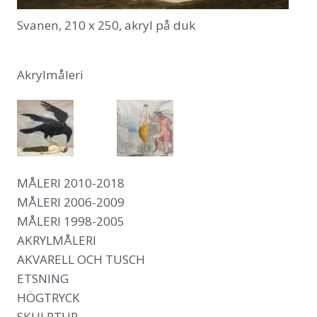
Svanen, 210 x 250, akryl på duk
Akrylmåleri
Main navigation
MÅLERI 2010-2018
MÅLERI 2006-2009
MÅLERI 1998-2005
AKRYLMÅLERI
AKVARELL OCH TUSCH
ETSNING
HÖGTRYCK
SKULPTUR